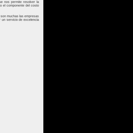
ue nos permite resolver la
do el componente del costo
o, son muchas las empresas
r un servicio de excelencia