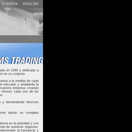
ESPAÑOL
ENGLISH
ada en 1990 y dedicada a
ior en su conjunto.
puesta a la medida de cada
del mercado, y ampliando la
de nuestra empresa creando
o ofrecer cada uno de los
ea.
do y demandando diversos
erior dando un completo
encia en la actividad y con
éxito de nuestros negocios.
lacionado al transporte y