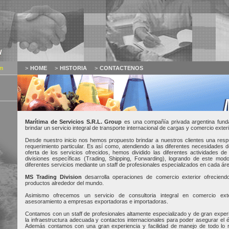
m
>
HOME
>
HISTORIA
>
CONTACTENOS
Marítima de Servicios S.R.L. Group
es una compañía privada argentina fund
brindar un servicio integral de transporte internacional de cargas y comercio exter
Desde nuestro inicio nos hemos propuesto brindar a nuestros clientes una res
requerimiento particular. Es así como, atendiendo a las diferentes necesidades 
oferta de los servicios ofrecidos, hemos dividido las diferentes actividades 
divisiones específicas (Trading, Shipping, Forwarding), logrando de este mod
diferentes servicios mediante un staff de profesionales especializados en cada ár
MS Trading Division
desarrolla operaciones de comercio exterior ofrecien
productos alrededor del mundo.
Asimismo ofrecemos un servicio de consultoria integral en comercio ext
asesoramiento a empresas exportadoras e importadoras.
Contamos con un staff de profesionales altamente especializado y de gran experi
la infraestructura adecuada y contactos internacionales para poder asegurar el 
Además contamos con una gran experiencia y facilidad de manejo de todo lo re